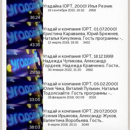
Угадайка (ОРТ, 2000) Илья Резник
19 сентября 2015, 16:32
2958
36:24
Угадай и компания (ОРТ, 01.07.2000)
Кристина Караваева, Юрий Брежнев,
Наталья Кичулкина. Гость программы -
группа "Чай вдвоем"
12 марта 2018, 18:35
3452
43:35
Угадай и компания (ОРТ, 18.12.1999)
Надежда Чупикова, Александр
Гордеев, Надежда Кравченко. Гости
программы - Лев Лещенко и Владимир
30 января 2022, 21:20
2662
29:59
Винокур
Угадай и компания (ОРТ, 05.02.2000)
Юлия Чика, Виталий Пулькин, Наталья
Тодолсхайте. Гость программы -
Валерий Сюткин
28 февраля 2018, 00:09
3018
33:05
Угадай и компания (ОРТ, 29.07.2000)
Ксения Ирьянова, Александр Жуков,
Валентина Воробьева. Гость
программы - Максим Леонидов
8 марта 2018, 20:11
3049
38:03