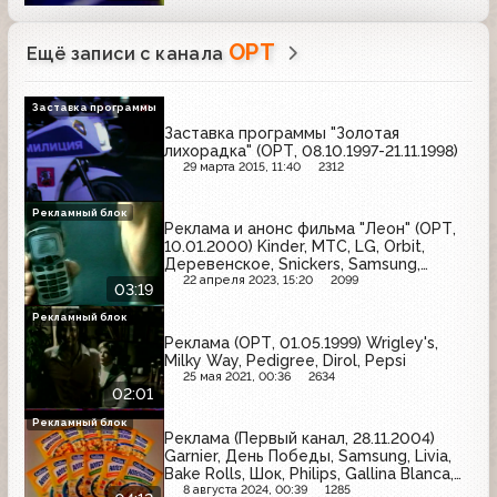
ОРТ
Ещё записи с канала
Заставка программы
Заставка программы "Золотая
лихорадка" (ОРТ, 08.10.1997-21.11.1998)
29 марта 2015, 11:40
2312
Рекламный блок
Реклама и анонс фильма "Леон" (ОРТ,
10.01.2000) Kinder, МТС, LG, Orbit,
Деревенское, Snickers, Samsung,
Внешэкономбанк
22 апреля 2023, 15:20
2099
03:19
Рекламный блок
Реклама (ОРТ, 01.05.1999) Wrigley's,
Milky Way, Pedigree, Dirol, Pepsi
25 мая 2021, 00:36
2634
02:01
Рекламный блок
Реклама (Первый канал, 28.11.2004)
Garnier, День Победы, Samsung, Livia,
Bake Rolls, Шок, Philips, Gallina Blanca,
Яшкинские вафли, Maybelline, Centrum,
8 августа 2024, 00:39
1285