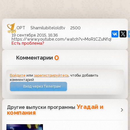
ОРТ
Shamilubiteloldtv
2500
19 сентября 2015, 16:36
https://www.youtube.com/watch?v=MoR1CZuNfqI
Есть проблема?
0
Комментарии
Войдите
или
зарегистрируйтесь
, чтобы добавить
комментарий
Вход через Телеграм
Угадай и
Другие выпуски программы
компания