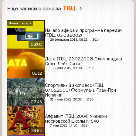
ТВЦ
Ещё записи с канала
Начало эфира
Начало эфира и программа передач
(ТВЦ, 03.08.2002)
26 февраля 2018, 08:22
3014
03:01
Дата (ТВЦ, 22.02.2002) Олимпиада в
Солт-Лейк-Сити
13 июля 2015, 03:09
2712
01:12
Спортивный экспресс (ТВЦ,
07.05.2000) Формула-1. Гран-При
Испании
31 июля 2023, 20:33
1180
02:45
Алфавит (ТВЦ, 2004) Ученики
московской школы №540
7 мая 2025, 17:10
559
34:54