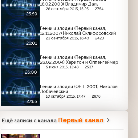
18.02.2003) Владимир Даль
28 сентября 2015, 15:25
2754
25:59
Гении и злодеи (Первый канал,
12.11.2007) Николай Склифосовский
23 сентября 2015, 16:40
2423
26:01
Гении и злодеи (Первый канал,
26.02.2004) Харитон и Оппенгеймер
5 июня 2015, 13:48
2537
26:00
Гении и злодеи (ОРТ, 2001) Николай
Лобачевский
10 октября 2015, 17:47
2976
27:55
Первый канал
Ещё записи с канала