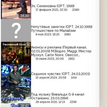
Эх, Семеновна (ОРТ, 1999)
17 февраля 2021, 22:30
2089
34:33
Непутёвые заметки (ОРТ, 24.10.1999)
Путешествие по Малайзии
8 мая 2023, 18:25
1980
Рекламный блок
Анонсы и реклама (Первый канал,
02.01.2009) М.Видео, Maggi, Мистер
Мускул, Carte Noire, Овесол,
Техносила, M&M's, Ласка, Lay's,
19 июня 2023, 20:09
2851
Эльдорадо
Седьмое чувство (ОРТ, 24.03.2001)
15 апреля 2024, 20:58
1414
33:12
Под музыку Вивальди (1-й канал
Останкино, 23.03.1994)
28 апреля 2015, 12:13
2298
39:42