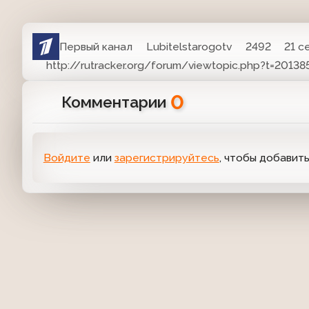
Первый канал
Lubitelstarogotv
2492
21 с
http://rutracker.org/forum/viewtopic.php?t=20138
0
Комментарии
Войдите
или
зарегистрируйтесь
, чтобы добавит