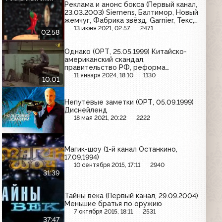
Реклама и анонс бокса (Первый канал,
23.03.2003) Siemens, Балтимор, Новый
жемчуг, Фабрика звёзд, Garnier, Текс,
Rich, Kosmostars
13 июня 2021, 02:57
2471
02:58
Однако (ОРТ, 25.05.1999) Китайско-
американский скандал,
правительство РФ, реформа
промышленности
11 января 2024, 18:10
1130
10:01
Непутевые заметки (ОРТ, 05.09.1999)
Диснейленд
18 мая 2021, 20:22
2222
Магик-шоу (1-й канал Останкино,
17.09.1994)
10 сентября 2015, 17:11
2940
31:39
Тайны века (Первый канал, 29.09.2004)
Меньшие братья по оружию
7 октября 2015, 18:11
2531
37:47