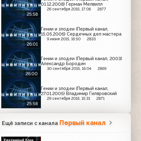
01.12.2008) Герман Мелвилл
26 сентября 2015, 17:06
2877
25:58
Гении и злодеи (Первый канал,
15.05.2006) Сердечных дел мастера
9 июня 2015, 16:50
2833
26:01
Гении и злодеи (Первый канал, 2003)
Александр Бородин
30 сентября 2015, 16:04
2869
26:00
Гении и злодеи (Первый канал,
27.01.2005) Владимир Гиляровский
29 сентября 2015, 15:31
2871
25:58
Первый канал
Ещё записи с канала
Рекламный блок