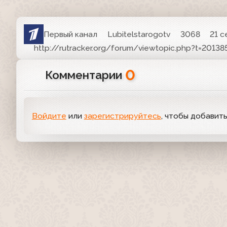
Первый канал
Lubitelstarogotv
3068
21 с
http://rutracker.org/forum/viewtopic.php?t=20138
0
Комментарии
Войдите
или
зарегистрируйтесь
, чтобы добавит