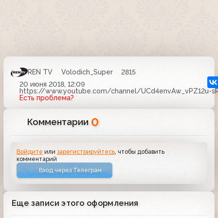
REN TV
Volodich_Super
2815
20 июня 2018, 12:09
https://www.youtube.com/channel/UCd4envAw_vPZ12u-sR
Есть проблема?
0
Комментарии
Войдите
или
зарегистрируйтесь
, чтобы добавить
комментарий
Вход через Телеграм
Еще записи этого оформления