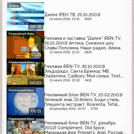
Далее
Далее (РЕН ТВ, 25.10.2003)
13 июля 2016, 23:31
2663
00:16
Рекламный блок
Реклама и заставка "Далее" (REN-TV,
26.10.2003) Аптека, Снежное шоу
Славы Полунина, Наше радио, Алина
13 июля 2016, 23:31
2830
01:21
Рекламный блок
Реклама (REN-TV, 26.10.2003)
Эльдорадо, Санта Бремор, MB,
Diademine, Cadbury, Моя семья, Tiret,
Супер Джинс, Salton, Blendax, Coca-
13 июля 2016, 23:32
3431
06:20
Cola
Рекламный блок
Рекламный блок (REN-TV, 20.02.2003)
Зеленый знак, Dr.Alders, Боди-стиль,
Плецента экстракт, Rowenta, Tefal,
Nivea, Garnier, Dirol, МТС, Фругрут,
29 декабря 2015, 20:57
2734
06:15
Wispa, Vichy, Lay's
Рекламный блок
Рекламный блок (REN-TV, декабрь
2002) Compliment, Old Spice,
Маленькая фея, Pringel's, Ariel, Россия,