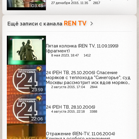
Camay, Hugo, MaxFactor, Blend-a-med
27 декабря 2015, 11:35
2817
03:48
REN TV
Ещё записи с канала
Пятая колонка (REN TV, 11.09.1999)
(фрагмент)
8 мая 2023, 18:47
1412
24 (РЕН ТВ, 25.10.2006) Спасение
моряков с теплохода "Синегорье"; суд
Москвы рассмотрит иск вдов моряков
с К-159; прямая линия с Владимиром
2 августа 2015, 17:04
2844
23:59
Путиным
24 (РЕН ТВ, 28.10.2006)
4 августа 2015, 22:18
3388
22:06
Отражение (REN-TV, 11.06.2004)
Команда особого назначения