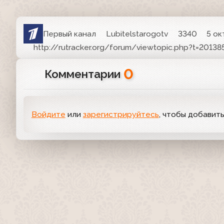
Первый канал
Lubitelstarogotv
3340
5 ок
http://rutracker.org/forum/viewtopic.php?t=20138
0
Комментарии
Войдите
или
зарегистрируйтесь
, чтобы добавит