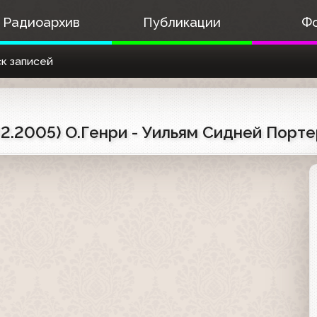
Радиоархив
Публикации
Ф
к записей
02.2005) О.Генри - Уильям Сидней Порт