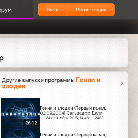
орум
Вход
Регистрация
ер
Гении и
Другие выпуски программы
злодеи
Гении и злодеи (Первый канал,
02.09.2004) Сальвадор Дали
24 сентября 2015, 14:48
2483
26:02
Гении и злодеи (Первый канал,