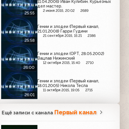
11.04.2006) Иван Кулибин. Курьезных
дел мастер.
2 июня 2015, 20:02
2689
25:55
Гении и злодеи (Первый канал,
21.01.2008) Гарри Гудини
21 сентября 2015, 15:21
2386
25:58
Гении и злодеи (ОРТ, 28.05.2002)
Вацлав Нижинский
12 октября 2015, 15:40
2710
26:00
Гении и злодеи (Первый канал,
18.01.2005) Никола Тесла
11 октября 2015, 19:05
2715
26:01
Первый канал
Ещё записи с канала