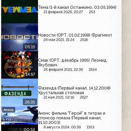
Тема (1-й канал Останкино, 03.05.1994)
21 февраля 2026, 20:27
253
Новости (ОРТ, 01.02.1998) Фрагмент
24 мая 2021, 15:24
2518
05:15
Смак (ОРТ, декабрь 1995) Леонид
Якубович
26 февраля 2021, 22:39
2554
14:57
Фазенда (Первый канал, 14.12.2008)
Хрустальная столовая
21 мая 2021, 02:16
2627
26:35
Анонс
Анонс фильма "Герой" в титрах и
спонсор показа (Первый канал,
31.10.2003)
8 августа 2024, 00:39
1353
00:56