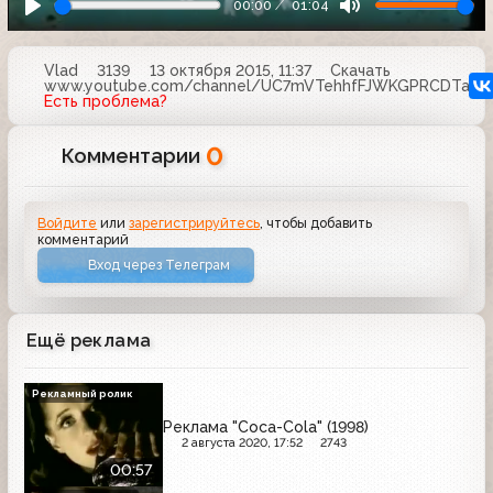
00:00
01:04
Vlad
3139
13 октября 2015, 11:37
Скачать
www.youtube.com/channel/UC7mVTehhfFJWKGPRCDTa8m
Есть проблема?
0
Комментарии
Войдите
или
зарегистрируйтесь
, чтобы добавить
комментарий
Вход через Телеграм
Ещё реклама
Рекламный ролик
Реклама "Coca-Cola" (1998)
2 августа 2020, 17:52
2743
00:57