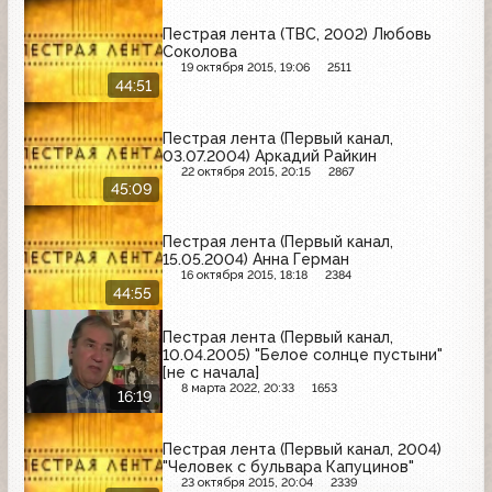
Пестрая лента (ТВС, 2002) Любовь
Соколова
19 октября 2015, 19:06
2511
44:51
Пестрая лента (Первый канал,
03.07.2004) Аркадий Райкин
22 октября 2015, 20:15
2867
45:09
Пестрая лента (Первый канал,
15.05.2004) Анна Герман
16 октября 2015, 18:18
2384
44:55
Пестрая лента (Первый канал,
10.04.2005) "Белое солнце пустыни"
[не с начала]
8 марта 2022, 20:33
1653
16:19
Пестрая лента (Первый канал, 2004)
"Человек с бульвара Капуцинов"
23 октября 2015, 20:04
2339