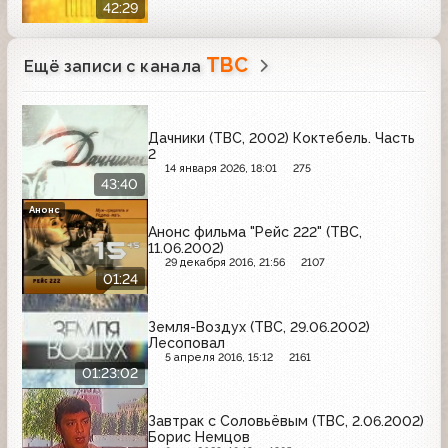
42:29
ТВС
Ещё записи с канала
Дачники (ТВС, 2002) Коктебель. Часть
2
14 января 2026, 18:01
275
43:40
Анонс
Анонс фильма "Рейс 222" (ТВС,
11.06.2002)
29 декабря 2016, 21:56
2107
01:24
Земля-Воздух (ТВС, 29.06.2002)
Лесоповал
5 апреля 2016, 15:12
2161
01:23:02
Завтрак с Соловьёвым (ТВС, 2.06.2002)
Борис Немцов