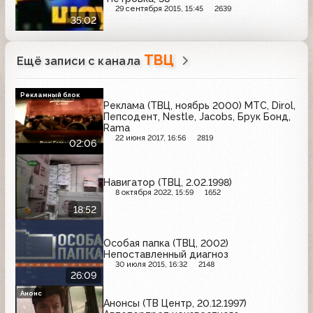
29 сентября 2015, 15:45
2639
35:02
ТВЦ
Ещё записи с канала
Рекламный блок
Реклама (ТВЦ, ноябрь 2000) МТС, Dirol,
Пепсодент, Nestle, Jacobs, Брук Бонд,
Rama
22 июня 2017, 16:56
2819
02:06
Навигатор (ТВЦ, 2.02.1998)
8 октября 2022, 15:59
1652
18:52
Особая папка (ТВЦ, 2002)
Непоставленный диагноз
30 июля 2015, 16:32
2148
26:09
Анонс
Анонсы (ТВ Центр, 20.12.1997)