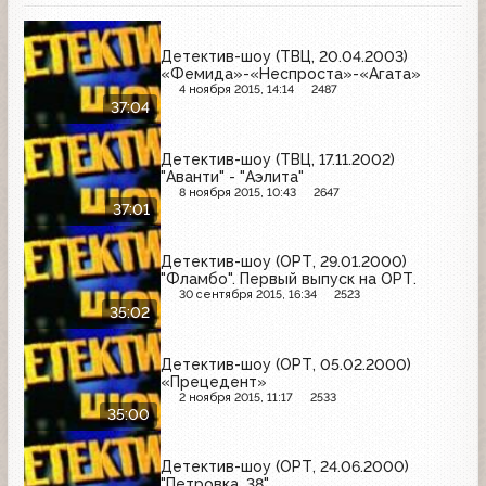
Детектив-шоу (ТВЦ, 20.04.2003)
«Фемида»-«Неспроста»-«Агата»
4 ноября 2015, 14:14
2487
37:04
Детектив-шоу (ТВЦ, 17.11.2002)
"Аванти" - "Аэлита"
8 ноября 2015, 10:43
2647
37:01
Детектив-шоу (ОРТ, 29.01.2000)
"Фламбо". Первый выпуск на ОРТ.
30 сентября 2015, 16:34
2523
35:02
Детектив-шоу (ОРТ, 05.02.2000)
«Прецедент»
2 ноября 2015, 11:17
2533
35:00
Детектив-шоу (ОРТ, 24.06.2000)
"Петровка, 38"