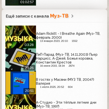
01:02:57
Муз-ТВ
Ещё записи с канала
Adam Rickitt - I Breathe Again (Муз-ТВ,
февраль 2000)
13 января 2023, 20:10
1552
03:28
ПиП-Парад (Муз-ТВ, 14.11.2003) Пьер
Нарцисс, А-Джей, Божья коровка,
Константин Крестов
16 июня 2015, 18:34
2674
23:26
В гостях у Масяни (МУЗ ТВ, 2004?)
Валерия
1 июля 2025, 20:52
604
20:51
А-Студио - Эти тёплые летние дни
(Муз-ТВ, 1997)