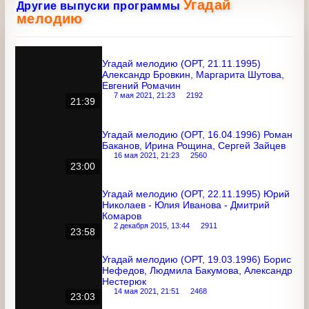
Угадай мелодию (ОРТ, 21.11.1995)
Александр Бровкин, Маргарита
Шутова, Евгений Ромачин
7 мая 2021, 21:23
2192
21:39
Угадай мелодию (ОРТ, 16.04.1996)
Роман Баканов, Ирина Рощина, Сергей
Зайцев
16 мая 2021, 21:23
2560
23:00
Угадай мелодию (ОРТ, 22.11.1995) Юрий
Николаев - Юлия Иванова - Дмитрий
Комаров
2 декабря 2015, 13:44
2911
23:58
Угадай мелодию (ОРТ, 19.03.1996)
Борис Нефедов, Людмила Бакумова,
Александр Нестерюк
14 мая 2021, 21:51
2468
23:03
Угадай мелодию (ОРТ, 07.08.1996)
Николай Конеев, Елена Шелагурова,