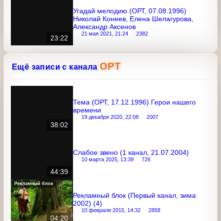
Александр Аксенов
21 мая 2021, 21:24
2382
23:22
ОРТ
Ещё записи с канала
Тема (ОРТ, 17.12.1996) Герои нашего
времени
19 декабря 2020, 22:08
2007
38:02
Слабое звено (1 канал, 21.07.2004)
10 марта 2025, 13:39
726
44:39
Рекламный блок
Рекламный блок (Первый канал, зима
2002) (4)
10 февраля 2015, 14:32
2858
04:20
Утренняя почта (ОРТ, 10.12.2000) ??
выпуск. Валерий Головко, Кристина