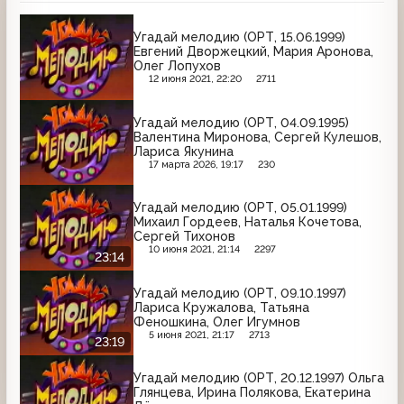
Угадай мелодию (ОРТ, 15.06.1999)
Евгений Дворжецкий, Мария Аронова,
Олег Лопухов
12 июня 2021, 22:20
2711
Угадай мелодию (ОРТ, 04.09.1995)
Валентина Миронова, Сергей Кулешов,
Лариса Якунина
17 марта 2026, 19:17
230
Угадай мелодию (ОРТ, 05.01.1999)
Михаил Гордеев, Наталья Кочетова,
Сергей Тихонов
10 июня 2021, 21:14
2297
23:14
Угадай мелодию (ОРТ, 09.10.1997)
Лариса Кружалова, Татьяна
Феношкина, Олег Игумнов
5 июня 2021, 21:17
2713
23:19
Угадай мелодию (ОРТ, 20.12.1997) Ольга
Глянцева, Ирина Полякова, Екатерина