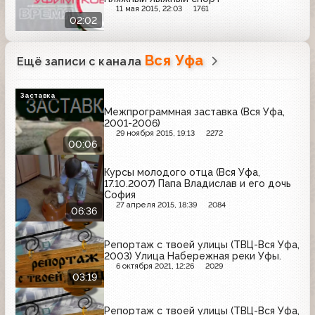
11 мая 2015, 22:03
1761
02:02
Вся Уфа
Ещё записи с канала
Заставка
Межпрограммная заставка (Вся Уфа,
2001-2006)
29 ноября 2015, 19:13
2272
00:06
Курсы молодого отца (Вся Уфа,
17.10.2007) Папа Владислав и его дочь
София
27 апреля 2015, 18:39
2084
06:36
Репортаж с твоей улицы (ТВЦ-Вся Уфа,
2003) Улица Набережная реки Уфы.
6 октября 2021, 12:26
2029
03:19
Репортаж с твоей улицы (ТВЦ-Вся Уфа,