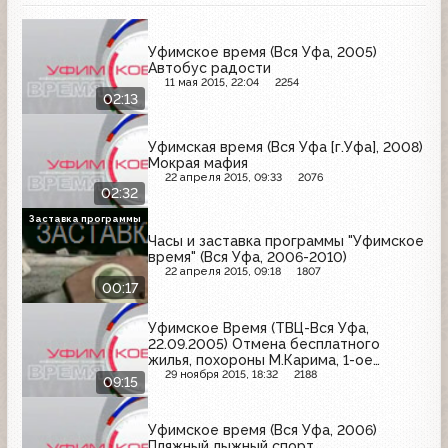
Уфимское время (Вся Уфа, 2005)
Автобус радости
11 мая 2015, 22:04
2254
02:13
Уфимская время (Вся Уфа [г.Уфа], 2008)
Мокрая мафия
22 апреля 2015, 09:33
2076
02:32
Заставка программы
Часы и заставка программы "Уфимское
время" (Вся Уфа, 2006-2010)
22 апреля 2015, 09:18
1807
00:17
Уфимское Время (ТВЦ-Вся Уфа,
22.09.2005) Отмена бесплатного
жилья, похороны М.Карима, 1-ое
Осеннее Заседание
29 ноября 2015, 18:32
2188
09:15
Уфимское время (Вся Уфа, 2006)
Пляжный лыжный спорт