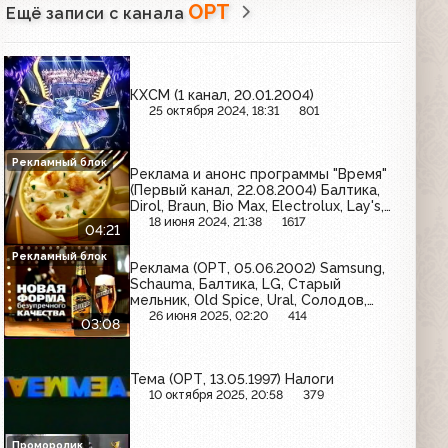
ОРТ
Ещё записи с канала
КХСМ (1 канал, 20.01.2004)
25 октября 2024, 18:31
801
Рекламный блок
Реклама и анонс программы "Время"
(Первый канал, 22.08.2004) Балтика,
Dirol, Braun, Bio Max, Electrolux, Lay's,
Растишка, Maggi
18 июня 2024, 21:38
1617
04:21
Рекламный блок
Реклама (ОРТ, 05.06.2002) Samsung,
Schauma, Балтика, LG, Старый
мельник, Old Spice, Ural, Солодов,
Snickers, МТС
26 июня 2025, 02:20
414
03:08
Тема (ОРТ, 13.05.1997) Налоги
10 октября 2025, 20:58
379
Проморолик