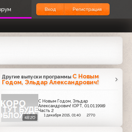
орум
Вход
Регистрация
С Новым
Другие выпуски программы
Годом, Эльдар Александрович!
С Новым Годом, Эльдар
Александрович! (ОРТ, 01.01.1998)
Часть 2
1 декабря 2015, 01:40
2770
48:20