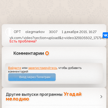
ОРТ
olegmarkov
3007
1 декабря 2015, 16:27
vk.com/video?section=upload&z=video329105502_17171423
Есть проблема?
0
Комментарии
Войдите
или
зарегистрируйтесь
, чтобы добавить
комментарий
Вход через Телеграм
Угадай
Другие выпуски программы
мелодию