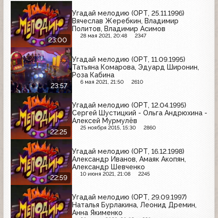
Угадай мелодию (ОРТ, 25.11.1996)
Вячеслав Жеребкин, Владимир
Политов, Владимир Асимов
28 мая 2021, 20:48
2347
23:00
Угадай мелодию (ОРТ, 11.09.1995)
Татьяна Комарова, Эдуард Широнин,
Роза Кабина
6 мая 2021, 21:50
2610
23:57
Угадай мелодию (ОРТ, 12.04.1995)
Сергей Шустицкий - Ольга Андрюхина -
Алексей Мурмулёв
25 ноября 2015, 15:30
2860
22:25
Угадай мелодию (ОРТ, 16.12.1998)
Александр Иванов, Амаяк Акопян,
Александр Шевченко
10 июня 2021, 21:08
2245
22:59
Угадай мелодию (ОРТ, 29.09.1997)
Наталья Бурлакина, Леонид Дремин,
Анна Якименко