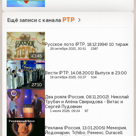
РТР
Ещё записи с канала
Русское лото (РТР, 18.12.1994) 10 тираж
26 октября 2021, 20:51
2387
43:45
Вести (РТР, 14.08.2001) Выпуск в 23:00
18 октября 2025, 03:37
534
27:10
Два рояля (Россия, 08.11.2002). Николай
Трубач и Алёна Свиридова - Витас и
Сергей Пудовкин
1 июля 2026, 09:24
87
Рекламный блок
Реклама (Россия, 13.01.2005) Мемория,
Йодомарин, Tchibo, Ременс, Duracell