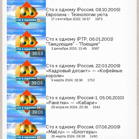
Сто к одному (Россия, 08.10.2005)
Евроокна - Технологии уюта
17 сентября 2022, 18:57
1973
Сто к одному (РТР, 06.01.2001)
"Танцующие" - "Поющие"
3 декабря 2015, 13:46
3067
36:53
Сто к одному (Россия, 22.03.2009)
«Кадровый десант» — «Кофейные
короли»
9 марта 2024, 18:36
1710
39:05
Сто к одному (Россия-1, 05.06.2010)
«Ранетки» — «Кабаре»
29 апреля 2024, 20:36
1543
39:01
Сто к одному (Россия, 07.06.2009)
«Mail.ru» — «Блоггеры»
26 марта 2024, 09:39
1430