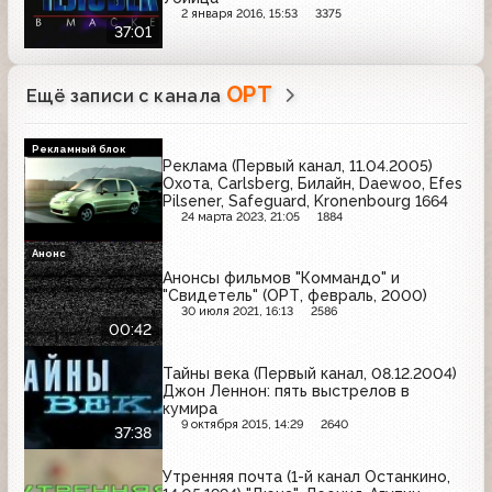
2 января 2016, 15:53
3375
37:01
ОРТ
Ещё записи с канала
Рекламный блок
Реклама (Первый канал, 11.04.2005)
Охота, Carlsberg, Билайн, Daewoo, Efes
Pilsener, Safeguard, Kronenbourg 1664
24 марта 2023, 21:05
1884
Анонс
Анонсы фильмов "Коммандо" и
"Свидетель" (ОРТ, февраль, 2000)
30 июля 2021, 16:13
2586
00:42
Тайны века (Первый канал, 08.12.2004)
Джон Леннон: пять выстрелов в
кумира
9 октября 2015, 14:29
2640
37:38
Утренняя почта (1-й канал Останкино,