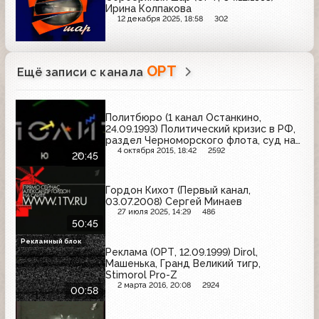
Ирина Колпакова
12 декабря 2025, 18:58
302
ОРТ
Ещё записи с канала
Политбюро (1 канал Останкино,
24.09.1993) Политический кризис в РФ,
раздел Черноморского флота, суд над
Гос. комитетом по ЧП; Г. Явлинский
4 октября 2015, 18:42
2592
20:45
Гордон Кихот (Первый канал,
03.07.2008) Сергей Минаев
27 июля 2025, 14:29
486
50:45
Рекламный блок
Реклама (ОРТ, 12.09.1999) Dirol,
Машенька, Гранд Великий тигр,
Stimorol Pro-Z
2 марта 2016, 20:08
2924
00:58