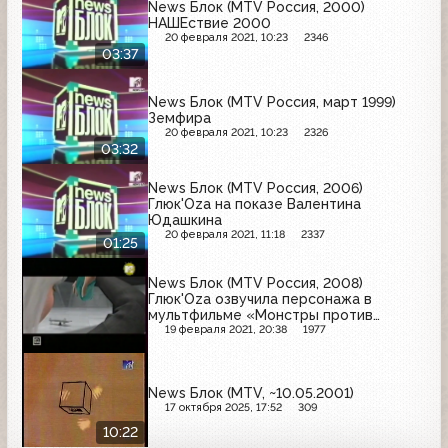
News Блок (MTV Россия, 2000)
НАШЕствие 2000
20 февраля 2021, 10:23
2346
03:37
News Блок (MTV Россия, март 1999)
Земфира
20 февраля 2021, 10:23
2326
03:32
News Блок (MTV Россия, 2006)
Глюк'Oza на показе Валентина
Юдашкина
20 февраля 2021, 11:18
2337
01:25
News Блок (MTV Россия, 2008)
Глюк'Oza озвучила персонажа в
мультфильме «Монстры против
пришельцев»
19 февраля 2021, 20:38
1977
News Блок (MTV, ~10.05.2001)
17 октября 2025, 17:52
309
10:22