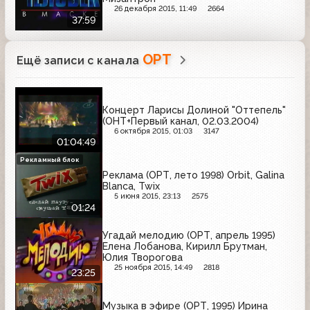
26 декабря 2015, 11:49
2664
37:59
ОРТ
Ещё записи с канала
Концерт Ларисы Долиной "Оттепель"
(ОНТ+Первый канал, 02.03.2004)
6 октября 2015, 01:03
3147
01:04:49
Рекламный блок
Реклама (ОРТ, лето 1998) Orbit, Galina
Blanca, Twix
5 июня 2015, 23:13
2575
01:24
Угадай мелодию (ОРТ, апрель 1995)
Елена Лобанова, Кирилл Брутман,
Юлия Творогова
25 ноября 2015, 14:49
2818
23:25
Музыка в эфире (ОРТ, 1995) Ирина