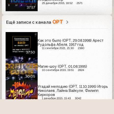
25 декабря 2015, 18:52
2571
37:57
ОРТ
Ещё записи с канала
Как это было (ОРТ, 29.08.1998) Арест
Рудольфа Абеля. 1957 год
11 сентября 2021, 21:30
2380
37:50
Магик-шоу (ОРТ, 01.08.1995)
10 сентября 2015, 19:51
2824
30:05
Угадай мелодию (ОРТ, 11.10.1995) Игорь
Николаев, Лайма Вайкуле, Филипп
Киркоров
1 декабря 2015, 15:43
3042
24:02