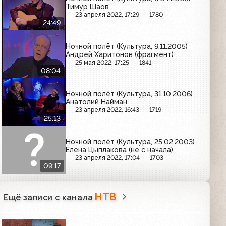
Тимур Шаов
23 апреля 2022, 17:29
1780
24:49
Ночной полёт (Культура, 9.11.2005)
Андрей Харитонов (фрагмент)
25 мая 2022, 17:25
1841
08:04
Ночной полёт (Культура, 31.10.2006)
Анатолий Найман
23 апреля 2022, 16:43
1719
25:13
Ночной полёт (Культура, 25.02.2003)
Елена Цыплакова (не с начала)
23 апреля 2022, 17:04
1703
09:17
НТВ
Ещё записи с канала