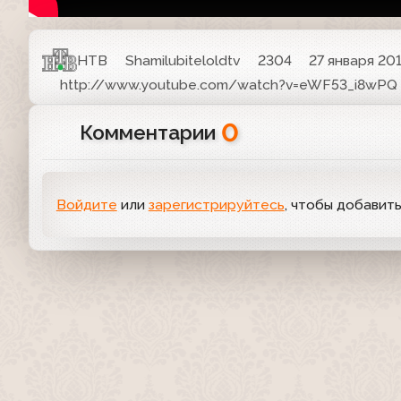
НТВ
Shamilubiteloldtv
2304
27 января 201
http://www.youtube.com/watch?v=eWF53_i8wPQ
0
Комментарии
Войдите
или
зарегистрируйтесь
, чтобы добавит