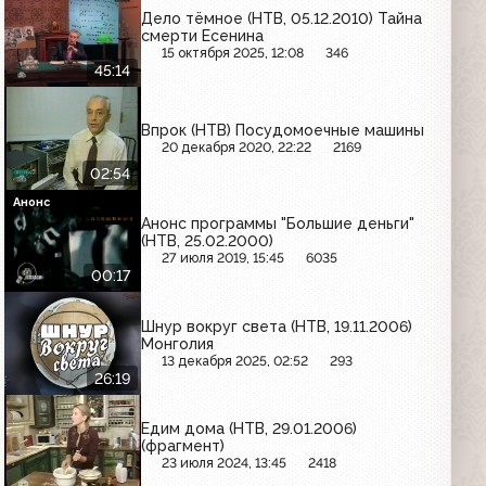
Дело тёмное (НТВ, 05.12.2010) Тайна
смерти Есенина
15 октября 2025, 12:08
346
45:14
Впрок (НТВ) Посудомоечные машины
20 декабря 2020, 22:22
2169
02:54
Анонс
Анонс программы "Большие деньги"
(НТВ, 25.02.2000)
27 июля 2019, 15:45
6035
00:17
Шнур вокруг света (НТВ, 19.11.2006)
Монголия
13 декабря 2025, 02:52
293
26:19
Едим дома (НТВ, 29.01.2006)
(фрагмент)
23 июля 2024, 13:45
2418