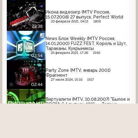
Икона видеоигр (MTV Россия,
15.07.2008) 27 выпуск. Perfect World
20 февраля 2021, 04:11
1809
23:38
News Блок Weekly (MTV Россия,
14.01.2000) FUZZ FEST. Король и Шут,
Тараканы, Кукрыниксы
25 февраля 2021, 17:26
2156
03:54
Party Zone (MTV, январь 2001)
Фрагмент
27 июля 2024, 15:16
1517
02:44
Виртуалити (MTV, 10.08.2007) "Былое и
DOOМы". 1 выпуск. 1985 — Тетрис
14 августа 2015, 09:18
2441
03:22
Анонс
Анонс "Секс в другом городе" (MTV,
2005)
13 ноября 2020, 18:28
2054