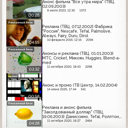
Анонс фильма "Все утра мира" (ТВЦ,
02.09.2003)
6 июля 2023, 12:35
1372
00:25
Рекламный блок
Реклама (ТВЦ, 07.12.2002) Фабрика
"Россия", Nescafe, Tefal, Palmolive,
Always, Fairy, Duru, Dirol
10 февраля 2016, 12:16
2094
04:55
Рекламный блок
Анонсы и реклама (ТВЦ, 01.01.2003)
МТС, Cricket, Микоян, Huggies, Blend-a-
med
11 октября 2020, 18:43
2298
03:32
Анонс
Анонс и промо (ТВ Центр, 14.02.2004)
14 июня 2025, 17:44
541
00:58
Рекламный блок
Реклама и анонс фильма
"Заколдованный доллар" (ТВЦ,
19.06.2003) Даниссимо, Tefal, Роллтон,
Национальный медико-хирургический
11 октября 2020, 18:27
2464
04:28
центр, LeCafe, Huggies, Ace, Dirol,