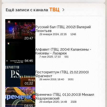
Maggi, ТЦ "Динамо", Мегалото, Ariel
ТВЦ
Ещё записи с канала
Русский бал (ТВЦ, 2002) Валерий
Леонтьев
29 января 2024, 22:35
1246
20:47
Алфавит (ТВЦ, 2004) Каламзины -
Князевы - Лазарюк
7 мая 2025, 17:10
551
34:45
Постскриптум (ТВЦ, 21.02.2000)
Фрагмент
26 июля 2019, 18:40
3051
01:22
Времечко (ТВЦ, 01.10.2003) Михаил
Ходорковский
29 ноября 2020, 14:48
2328
08:55