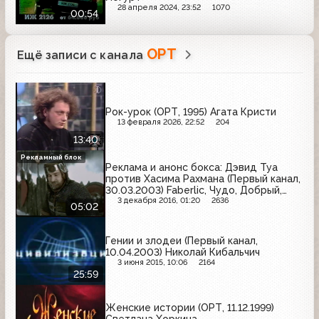
28 апреля 2024, 23:52
1070
00:54
ОРТ
Ещё записи с канала
Рок-урок (ОРТ, 1995) Агата Кристи
13 февраля 2026, 22:52
204
13:40
Рекламный блок
Реклама и анонс бокса: Дэвид Туа
против Хасима Рахмана (Первый канал,
30.03.2003) Faberlic, Чудо, Добрый,
Snickers, Три богатыря, Весёлый
3 декабря 2016, 01:20
2636
05:02
молочник, Майский чай
Гении и злодеи (Первый канал,
10.04.2003) Николай Кибальчич
3 июня 2015, 10:06
2164
25:59
Женские истории (ОРТ, 11.12.1999)