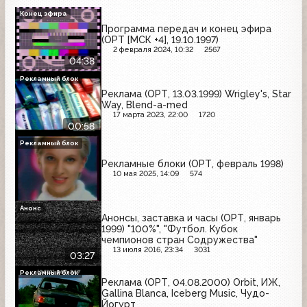
Конец эфира
Программа передач и конец эфира
(ОРТ [МСК +4], 19.10.1997)
2 февраля 2024, 10:32
2567
04:38
Рекламный блок
Реклама (ОРТ, 13.03.1999) Wrigley's, Star
Way, Blend-a-med
17 марта 2023, 22:00
1720
00:58
Рекламный блок
Рекламные блоки (ОРТ, февраль 1998)
10 мая 2025, 14:09
574
Анонс
Анонсы, заставка и часы (ОРТ, январь
1999) "100%", "Футбол. Кубок
чемпионов стран Содружества"
13 июля 2016, 23:34
3031
03:27
Рекламный блок
Реклама (ОРТ, 04.08.2000) Orbit, ИЖ,
Gallina Blanca, Iceberg Music, Чудо-
Йогурт