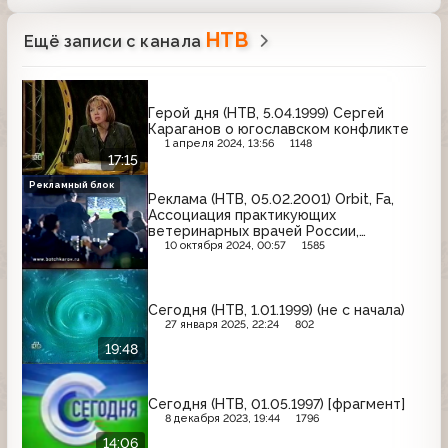
НТВ
Ещё записи с канала
Герой дня (НТВ, 5.04.1999) Сергей
Караганов о югославском конфликте
1 апреля 2024, 13:56
1148
17:15
Рекламный блок
Реклама (НТВ, 05.02.2001) Orbit, Fa,
Ассоциация практикующих
ветеринарных врачей России,
Schauma, Бочкарёв, Old Spice,
10 октября 2024, 00:57
1585
Московская сотовая, Wrigley's
Сегодня (НТВ, 1.01.1999) (не с начала)
27 января 2025, 22:24
802
19:48
Сегодня (НТВ, 01.05.1997) [фрагмент]
8 декабря 2023, 19:44
1796
14:06