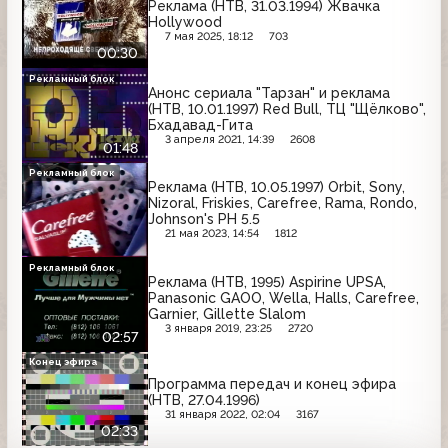
Реклама (НТВ, 31.03.1994) Жвачка
Hollywood
7 мая 2025, 18:12
703
00:30
Рекламный блок
Анонс сериала "Тарзан" и реклама
(НТВ, 10.01.1997) Red Bull, ТЦ "Щёлково",
Бхадавад-Гита
3 апреля 2021, 14:39
2608
01:48
Рекламный блок
Реклама (НТВ, 10.05.1997) Orbit, Sony,
Nizoral, Friskies, Carefree, Rama, Rondo,
Johnson's PH 5.5
21 мая 2023, 14:54
1812
Рекламный блок
Реклама (НТВ, 1995) Aspirine UPSA,
Panasonic GAOO, Wella, Halls, Carefree,
Garnier, Gillette Slalom
3 января 2019, 23:25
2720
02:57
Конец эфира
Программа передач и конец эфира
(НТВ, 27.04.1996)
31 января 2022, 02:04
3167
02:33