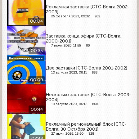
Рекламная заставка [СТС-Волга,2002-
2003]
25 февраля 2023, 09:32
959
00:04
Заставка конца эфира (СТС-Волга,
2000-2001)
7 июля 2026, 11:55
66
00:35
Рекламная заставка
Две заставки [СТС-Волга 2001-2002]
10 августа 2023, 06:11
888
00:09
Несколько заставок [СТС-Волга, 2003-
2004]
10 августа 2023, 06:12
860
00:44
Рекламный региональный блок [СТС-
Волга, 30 Октября 2001]
27 июня 2025, 18:50
328
02:48