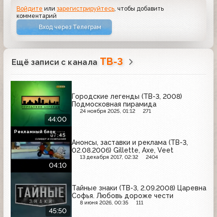
Войдите
или
зарегистрируйтесь
, чтобы добавить
комментарий
Вход через Телеграм
ТВ-3
Ещё записи с канала
Городские легенды (ТВ-3, 2008)
Подмосковная пирамида
24 ноября 2025, 01:12
271
44:00
Рекламный блок
Анонсы, заставки и реклама (ТВ-3,
02.08.2006) Gillette, Axe, Veet
13 декабря 2017, 02:32
2404
04:10
Тайные знаки (ТВ-3, 2.09.2008) Царевна
Софья. Любовь дороже чести
8 июня 2026, 00:35
111
45:50