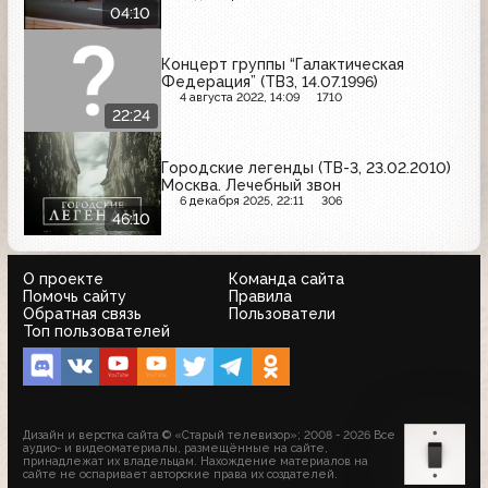
04:10
Концерт группы “Галактическая
Федерация” (ТВ3, 14.07.1996)
4 августа 2022, 14:09
1710
22:24
Городские легенды (ТВ-3, 23.02.2010)
Москва. Лечебный звон
6 декабря 2025, 22:11
306
46:10
О проекте
Команда сайта
Помочь сайту
Правила
Обратная связь
Пользователи
Топ пользователей
Дизайн и верстка сайта © «Старый телевизор»; 2008 - 2026 Все
аудио- и видеоматериалы, размещённые на сайте,
принадлежат их владельцам. Нахождение материалов на
сайте не оспаривает авторские права их создателей.