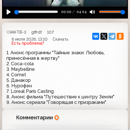
00:00
04:04
ТВ-3
gffrdt
107
6 июля 2026, 13:10
Скачать
Есть проблема?
1. Анонс программы "Тайные знаки: Любовь,
принесённая в жертву"
2. Coca-cola
3. Maybelline
4. Comet
5. Данакор
6. Нурофен
7. Loreal Paris Casting
8. Анонс фильма "Путешествие к центру Земли"
9. Анонс сериала "Говорящая с призраками"
0
Комментарии