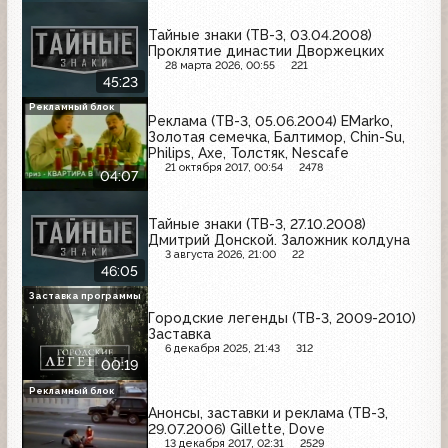
Тайные знаки (ТВ-3, 03.04.2008)
Проклятие династии Дворжецких
28 марта 2026, 00:55
221
45:23
Рекламный блок
Реклама (ТВ-3, 05.06.2004) EMarko,
Золотая семечка, Балтимор, Chin-Su,
Philips, Axe, Толстяк, Nescafe
21 октября 2017, 00:54
2478
04:07
Тайные знаки (ТВ-3, 27.10.2008)
Дмитрий Донской. Заложник колдуна
3 августа 2026, 21:00
22
46:05
Заставка программы
Городские легенды (ТВ-3, 2009-2010)
Заставка
6 декабря 2025, 21:43
312
00:19
Рекламный блок
Анонсы, заставки и реклама (ТВ-3,
29.07.2006) Gillette, Dove
13 декабря 2017, 02:31
2529