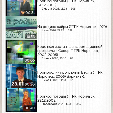
Прогноз погоды (ГТРК Норильск,
24.12.2003)
9 марта 2026, 11:23
398
00:31
На родине кайры (ГТРК Норильск, 1970)
1 мая 2026, 22:28
192
18:53
Короткая заставка информационной
программы Север (ГТРК Норильск,
2002-2005)
5 июня 2026, 23:16
88
00:05
Проморолик программы Вести (ГТРК
Норильск, 2005) Вариант-1
6 июля 2026, 11:23
92
00:20
Прогноз погоды (ГТРК Норильск,
23.12.2003)
28 февраля 2026, 14:36
355
00:40