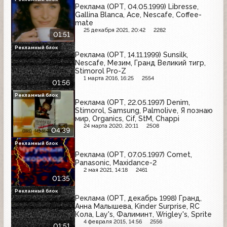
Реклама (ОРТ, 04.05.1999) Libresse,
Gallina Blanca, Ace, Nescafe, Coffee-
mate
25 декабря 2021, 20:42
2282
01:51
Рекламный блок
Реклама (ОРТ, 14.11.1999) Sunsilk,
Nescafe, Мезим, Гранд Великий тигр,
Stimorol Pro-Z
1 марта 2016, 16:25
2554
01:56
Рекламный блок
Реклама (ОРТ, 22.05.1997) Denim,
Stimorol, Samsung, Palmolive, Я познаю
мир, Organics, Cif, StM, Chappi
24 марта 2020, 20:11
2508
04:39
Рекламный блок
Реклама (ОРТ, 07.05.1997) Comet,
Panasonic, Maxidance-2
2 мая 2021, 14:18
2461
01:35
Рекламный блок
Реклама (ОРТ, декабрь 1998) Гранд,
Анна Малышева, Kinder Surprise, RC
Кола, Lay's, Фалиминт, Wrigley's, Sprite
4 февраля 2015, 14:56
2556
01:51