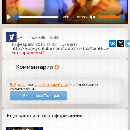
00:00
02:26
ОРТ
nokia95
2568
16 февраля 2016, 17:08
Скачать
http://www.youtube.com/watch?v=fpx71amHiDw
Есть проблема?
0
Комментарии
Войдите
или
зарегистрируйтесь
, чтобы добавить
комментарий
Вход через Телеграм
Еще записи этого оформления
Рекламный блок