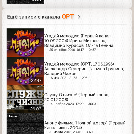
ОРТ
Ещё записи с канала
Угадай мелодию (Первый канал,
10.09.2004) Ирина Михальчак,
Владимир Курасов, Ольга Генина
25 октября 2016, 16:17
2457
Угадай мелодию (ОРТ, 17.06.1996)
Александр Северин, Татьяна Грунина,
Валерий Чижов
16 мая 2021, 21:55
2261
22:47
Служу Отчизне! (Первый канал,
20.01.2008)
14 ноября 2020, 17:22
3003
26:03
Анонс
Анонс фильма "Ночной дозор" (Первый
Канал, июнь 2004)
31 марта 2016, 23:46
3071