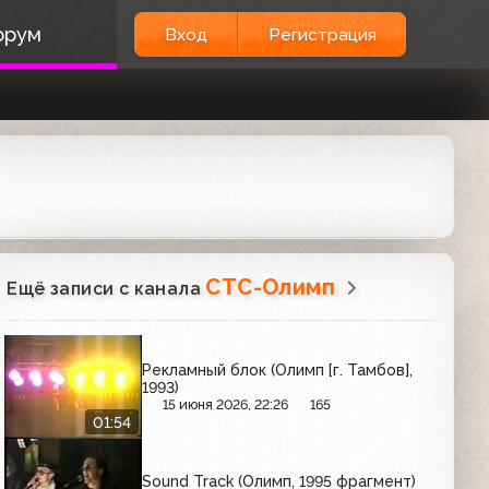
орум
Вход
Регистрация
СТС-Олимп
Ещё записи с канала
Рекламный блок (Олимп [г. Тамбов],
1993)
15 июня 2026, 22:26
165
01:54
Sound Track (Олимп, 1995 фрагмент)