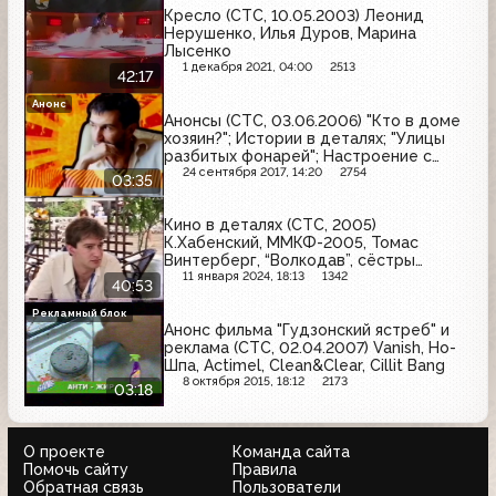
Кресло (СТС, 10.05.2003) Леонид
Нерушенко, Илья Дуров, Марина
Лысенко
1 декабря 2021, 04:00
2513
42:17
Анонс
Анонсы (СТС, 03.06.2006) "Кто в доме
хозяин?"; Истории в деталях; "Улицы
разбитых фонарей"; Настроение с
Евгением Гришковцом, "Школа "Чёрная
24 сентября 2017, 14:20
2754
03:35
дыра"; Кино в деталях
Кино в деталях (СТС, 2005)
К.Хабенский, ММКФ-2005, Томас
Винтерберг, “Волкодав”, сёстры
Арнтгольц, “шумовики”, Джоли и Питт
11 января 2024, 18:13
1342
40:53
Рекламный блок
Анонс фильма "Гудзонский ястреб" и
реклама (СТС, 02.04.2007) Vanish, Но-
Шпа, Actimel, Clean&Clear, Cillit Bang
8 октября 2015, 18:12
2173
03:18
О проекте
Команда сайта
Помочь сайту
Правила
Обратная связь
Пользователи