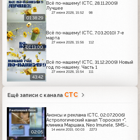
Всё по-нашему! (СТС, 28.11.2009)
Лучшее
27 июня 2026, 15:52
98
01:38:29
Всё по-нашему! (СТС, 7.03.2010) 7-е
марта
27 июня 2026, 15:56
112
01:13:00
Всё по-нашему! (СТС, 31.12.2009) Новый
год по-нашему. Часть 1
27 июня 2026, 15:54
111
43:42
СТС
Ещё записи с канала
Рекламный блок
Анонсы и реклама (СТС, 02.07.2006)
Астрологический канал "Гороскоп +",
клиника Маршака, Neo Imunele, SMS-
признания в любви
14 июля 2015, 00:03
2273
02:05