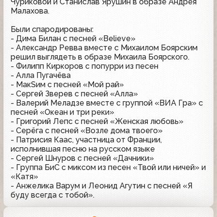
Чуриковой и Станислав Ярушин в образе Андрея
Малахова.
Были спародированы:
- Дима Билан с песней «Believe»
- Александр Ревва вместе с Михаилом Боярским
решил выглядеть в образе Михаила Боярского.
- Филипп Киркоров с попурри из песен
- Алла Пугачёва
- МакSим с песней «Мой рай»
- Сергей Зверев с песней «Алла»
- Валерий Меладзе вместе с группой «ВИА Гра» с
песней «Океан и три реки»
- Григорий Лепс с песней «Женская любовь»
- Серёга с песней «Возле дома твоего»
- Патрисия Каас, участница от Франции,
исполнившая песню на русском языке
- Сергей Шнуров с песней «Дачники»
- Группа БиС с миксом из песен «Твой или ничей» и
«Катя»
- Анжелика Варум и Леонид Агутин с песней «Я
буду всегда с тобой».