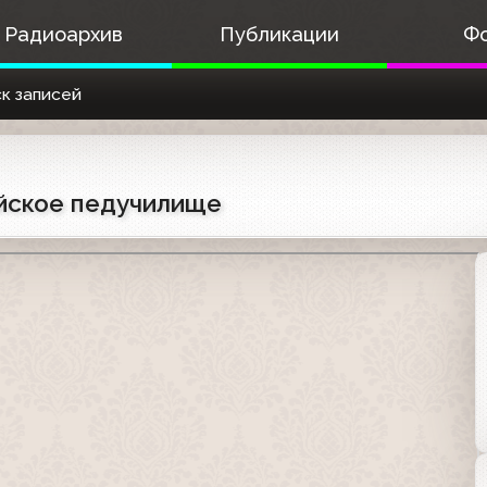
Радиоархив
Публикации
Ф
к записей
уйское педучилище