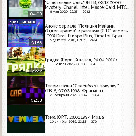
"Счастливый рейс" (НТВ, 03.12.2006)
Mystery, Chanel, Intel, MasterCard, МТС,
Merci, Computer Bild, Л'Этуаль,
8 мая 2020, 22:35
2982
04:03
Samsung, Лукойл
Рекламный блок
Анонс сериала "Полиция Майами.
Отдел нравов" и реклама (СТС, апрель
1999) Dirol, Europa Plus, Timotei, Брук
Бонд, Pepsi, Meller
5 декабря 2016, 15:07
2414
01:58
Грядка (Первый канал, 24.04.2010)
18 ноября 2025, 03:18
284
27:42
Телемагазин "Спасибо за покупку!"
(ТВ-6, 07.03.1998) Фрагмент
27 февраля 2022, 01:47
1854
02:33
Тема (ОРТ, 28.01.1997) Мода
10 октября 2025, 20:12
376