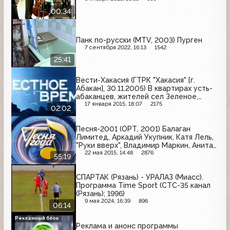
00:34
Панк по-русски (MTV, 2003) Пурген
7 сентября 2022, 16:13
1542
25:41
Вести-Хакасия (ГТРК "Хакасия" [г.
Абакан], 30.11.2005) В квартирах усть-
абаканцев, жителей сел Зеленое,
Опытное и Рассвет уже ощутимо
17 января 2015, 18:07
2175
02:02
похолодало
Песня-2001 (ОРТ, 2001) Балаган
Лимитед, Аркадий Укупник, Катя Лель,
"Руки вверх", Владимир Маркин, Анита
Цой, "Лесоповал", Наташа Королева,
22 мая 2015, 14:48
2876
55:19
Ирина Аллегрова
СПАРТАК (Рязань) - УРАЛАЗ (Миасс).
Программа Time Sport (СТС-35 канал
(Рязань); 1996)
9 мая 2024, 16:39
896
06:14
Рекламный блок
Реклама и анонс программы