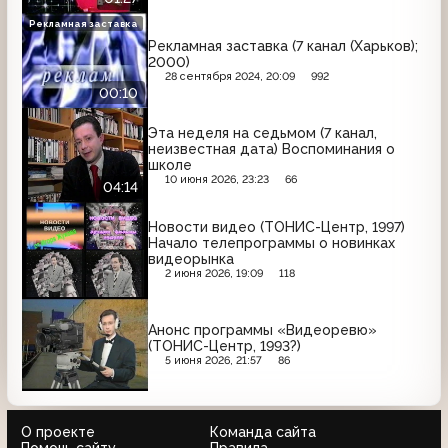
Рекламная заставка
Рекламная заставка (7 канал (Харьков);
2000)
28 сентября 2024, 20:09
992
00:10
Эта неделя на седьмом (7 канал,
неизвестная дата) Воспоминания о
школе
10 июня 2026, 23:23
66
04:14
Новости видео (ТОНИС-Центр, 1997)
Начало телепрограммы о новинках
видеорынка
2 июня 2026, 19:09
118
Анонс программы «Видеоревю»
(ТОНИС-Центр, 1993?)
5 июня 2026, 21:57
86
О проекте
Команда сайта
Помочь сайту
Правила