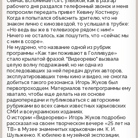
Сейчас вспоминается с улыбкой, как в разгар
рабочего дня раздался телефонный звонок и меня
попросили передать привет Кевину Костнеру.
Когда я попытался объяснить зрителю, что не
знаком лично с кинозвездой, то услышал в трубке:
«Но ведь вы же в телевизоре рядом с ним!»
Ничего не осталось, как пошутить, что «сейчас мы
с ним в ссоре».
Не мудрено, что название одной из рубрик
программы «Как там поживают в Голливуде»
стало крылатой фразой. "Видеоревю" вызвала
целую волну подражаний, но ни одна из
последовавших за ней передач других авторов,
эксплуатировавших темы кино и видео, не смогла
добиться такого резонанса. Игорь Жуков был
первопроходцем. Материалов телепрограммы ему
хватало, чтобы еще делать на их основе
радиопередачи и публиковаться с авторскими
рубриками во всех самых известных харьковских
СМИ и всеукраинских изданиях.
О истории «Видеоревю» Игорь Жуков подробно
рассказал на своем творческом вечере «25 лет на
ТВ» в Музее знаменитых харьковчан им. К. И.
Шульженко. К юбилею в музейной экспозиции,