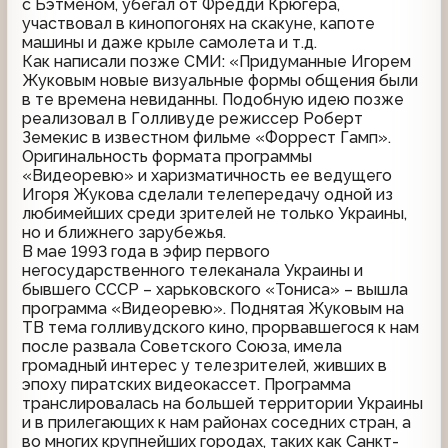
с Бэтменом, убегал от Фредди Крюгера,
участвовал в кинопогонях на скакуне, капоте
машины и даже крыле самолета и т.д.
Как написали позже СМИ: «Придуманные Игорем
Жуковым новые визуальные формы общения были
в те времена невиданны. Подобную идею позже
реализовал в Голливуде режиссер Роберт
Земекис в известном фильме «Форрест Гамп».
Оригинальность формата программы
«Видеоревю» и харизматичность ее ведущего
Игоря Жукова сделали телепередачу одной из
любимейших среди зрителей не только Украины,
но и ближнего зарубежья.
В мае 1993 года в эфир первого
негосударственного телеканала Украины и
бывшего СССР – харьковского «Тониса» – вышла
программа «Видеоревю». Поднятая Жуковым на
ТВ тема голливудского кино, прорвавшегося к нам
после развала Советского Союза, имела
громадный интерес у телезрителей, живших в
эпоху пиратских видеокассет. Программа
транслировалась на большей территории Украины
и в прилегающих к нам районах соседних стран, а
во многих крупнейших городах, таких как Санкт-