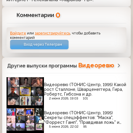
0
Комментарии
Войдите
или
зарегистрируйтесь
, чтобы добавить
комментарий
Вход через Телеграм
Видеоревю
Другие выпуски программы
Видеоревю (ТОНИС-Центр, 1995) Какой
рост Сталлоне, Шварценеггера, Гира,
Робертс, Гибсона и др.
2 июня 2026, 19:03
101
Видеоревю (ТОНИС-Центр, 1995)
Секреты спецэффектов: "Маска",
"Форрест Гамп", "Правдивая ложь" и
др.
5 июня 2026, 22:02
95