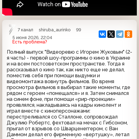
7 канал
shiruba_aurinko
99
5 июня 2026, 22:04
Есть проблема?
Полный выпуск "Видеоревю с Игорем Жуковым" (2-
я часть) - первой шоу-программы о кино в Украине
и на всем постсоветском пространстве. Тогда я
рассказывал о кино так, как никто еще не делал,
поместив себя при помощи выдумки и
видеомонтажа вовнутрь фильмов. Во время
просмотра фильмов я выбирал такие моменты, где
рядом с героем «помещался» и я. Затем снимался
на синем фоне, при помощи «рир-проекции»
проявлялся, накладываясь на кадры кинолент и
играл вместе с киноперсонажами:
перестреливался со Сталлоне, сопровождал
Джулию Робертс, фехтовал на мечах с Гибсоном,
прыгал от взрывов со Шварценеггером, с Ван
Даммом делал его фирменную «вертушку», летал