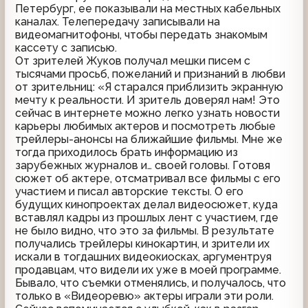
Петербург, ее показывали на местных кабельных
каналах. Телепередачу записывали на
видеомагнитофоны, чтобы передать знакомым
кассету с записью.
От зрителей Жуков получал мешки писем с
тысячами просьб, пожеланий и признаний в любви
от зрительниц: «Я старался приблизить экранную
мечту к реальности. И зритель доверял нам! Это
сейчас в интернете можно легко узнать новости
карьеры любимых актеров и посмотреть любые
трейлеры-анонсы на ближайшие фильмы. Мне же
тогда приходилось брать информацию из
зарубежных журналов и… своей головы. Готовя
сюжет об актере, отсматривал все фильмы с его
участием и писал авторские тексты. О его
будущих кинопроектах делал видеосюжет, куда
вставлял кадры из прошлых лент с участием, где
не было видно, что это за фильмы. В результате
получались трейлеры кинокартин, и зрители их
искали в тогдашних видеокиосках, аргументруя
продавцам, что видели их уже в моей программе.
Бывало, что съемки отменялись, и получалось, что
только в «Видеоревю» актеры играли эти роли.