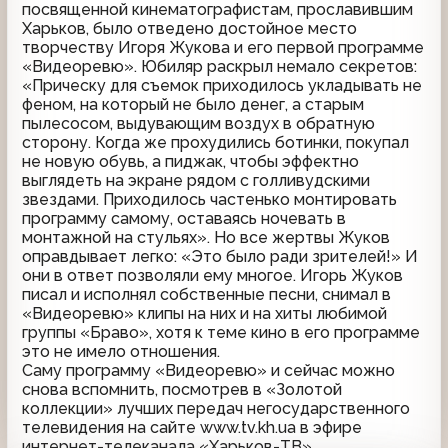
посвященной кинематографистам, прославившим
Харьков, было отведено достойное место
творчеству Игоря Жукова и его первой программе
«Видеоревю». Юбиляр раскрыл немало секретов:
«Прическу для съемок приходилось укладывать не
феном, на который не было денег, а старым
пылесосом, выдувающим воздух в обратную
сторону. Когда же прохудились ботинки, покупал
не новую обувь, а пиджак, чтобы эффектно
выглядеть на экране рядом с голливудскими
звездами. Приходилось частенько монтировать
программу самому, оставаясь ночевать в
монтажной на стульях». Но все жертвы Жуков
оправдывает легко: «Это было ради зрителей!» И
они в ответ позволяли ему многое. Игорь Жуков
писал и исполнял собственные песни, снимал в
«Видеоревю» клипы на них и на хиты любимой
группы «Браво», хотя к теме кино в его программе
это не имело отношения.
Саму программу «Видеоревю» и сейчас можно
снова вспомнить, посмотрев в «Золотой
коллекции» лучших передач негосударственного
телевидения на сайте www.tv.kh.ua в эфире
интернет-телеканала «Харьков-ТВ».