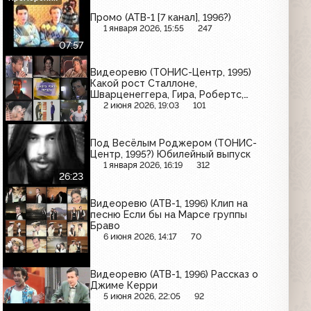
Промо (АТВ-1 [7 канал], 1996?)
1 января 2026, 15:55
247
07:57
Видеоревю (ТОНИС-Центр, 1995)
Какой рост Сталлоне,
Шварценеггера, Гира, Робертс,
Гибсона и др.
2 июня 2026, 19:03
101
Под Весёлым Роджером (ТОНИС-
Центр, 1995?) Юбилейный выпуск
1 января 2026, 16:19
312
26:23
Видеоревю (АТВ-1, 1996) Клип на
песню Если бы на Марсе группы
Браво
6 июня 2026, 14:17
70
Видеоревю (АТВ-1, 1996) Рассказ о
Джиме Керри
5 июня 2026, 22:05
92