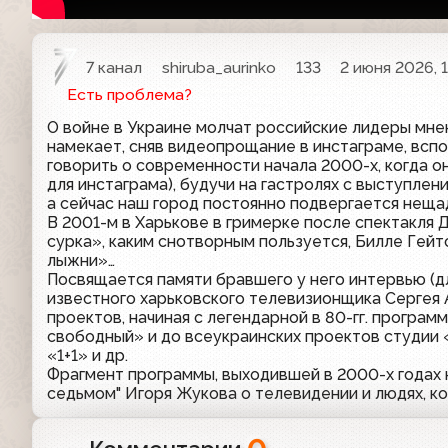
7 канал
shiruba_aurinko
133
2 июня 2026, 
Есть проблема?
О войне в Украине молчат российские лидеры мнен
намекает, сняв видеопрощание в инстаграме, вспо
говорить о современности начала 2000-х, когда он 
для инстаграма), будучи на гастролях с выступлен
а сейчас наш город постоянно подвергается нещ
В 2001-м в Харькове в гримерке после спектакля
сурка», каким снотворным пользуется, Билле Гейт
лыжни»…
Посвящается памяти бравшего у него интервью (
известного харьковского телевизионщика Сергея
проектов, начиная с легендарной в 80-гг. програ
свободный» и до всеукраинских проектов студии 
«1+1» и др.
Фрагмент программы, выходившей в 2000-х годах на
седьмом" Игоря Жукова о телевидении и людях, ко