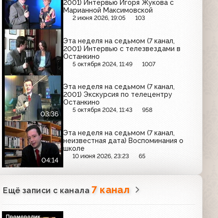
2001) Интервью Игоря Жукова с
Марианной Максимовской
2 июня 2026, 19:05
103
Эта неделя на седьмом (7 канал,
2001) Интервью с телезвездами в
Останкино
5 октября 2024, 11:49
1007
Эта неделя на седьмом (7 канал,
2001) Экскурсия по телецентру
Останкино
5 октября 2024, 11:43
958
03:36
Эта неделя на седьмом (7 канал,
неизвестная дата) Воспоминания о
школе
10 июня 2026, 23:23
65
04:14
7 канал
Ещё записи с канала
Проморолик