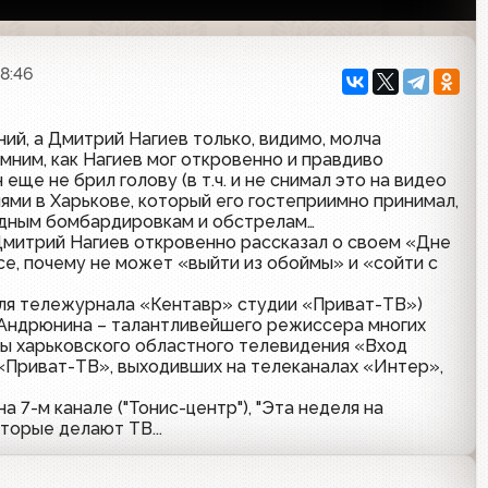
18:46
ий, а Дмитрий Нагиев только, видимо, молча
мним, как Нагиев мог откровенно и правдиво
еще не брил голову (в т.ч. и не снимал это на видео
иями в Харькове, который его гостеприимно принимал,
адным бомбардировкам и обстрелам…
 Дмитрий Нагиев откровенно рассказал о своем «Дне
се, почему не может «выйти из обоймы» и «сойти с
для тележурнала «Кентавр» студии «Приват-ТВ»)
 Андрюнина – талантливейшего режиссера многих
ммы харьковского областного телевидения «Вход
«Приват-ТВ», выходивших на телеканалах «Интер»,
 7-м канале ("Тонис-центр"), "Эта неделя на
торые делают ТВ...