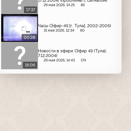
17.12.2004) (проблемы с сигналом)
29 мая 2026, 14:25
85
17:37
Часы (Эфир-49 [г. Тула], 2002-2005)
31 мая 2026, 12:34
80
00:28
Новости в эфире (Эфир 49 (Тула),
7.12.2004)
29 мая 2026, 14:43
174
16:06