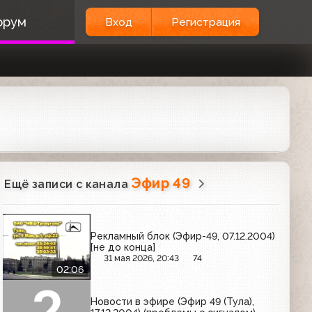
орум
Вход
Регистрация
Эфир 49
Ещё записи с канала
Рекламный блок (Эфир-49, 07.12.2004)
[не до конца]
31 мая 2026, 20:43
74
02:06
Новости в эфире (Эфир 49 (Тула),