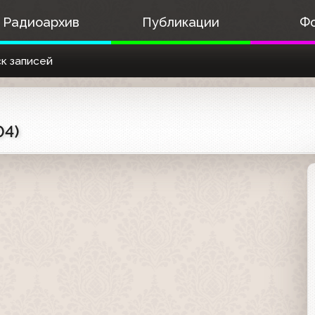
Радиоархив
Публикации
Ф
к записей
04)