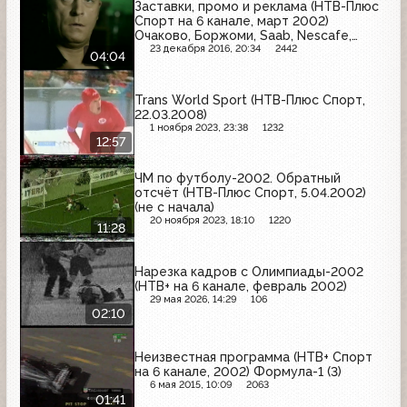
Заставки, промо и реклама (НТВ-Плюс
Спорт на 6 канале, март 2002)
Очаково, Боржоми, Saab, Nescafe,
McDonald's, Car-Freshner, Старый
23 декабря 2016, 20:34
2442
04:04
мельник
Trans World Sport (НТВ-Плюс Спорт,
22.03.2008)
1 ноября 2023, 23:38
1232
12:57
ЧМ по футболу-2002. Обратный
отсчёт (НТВ-Плюс Спорт, 5.04.2002)
(не с начала)
20 ноября 2023, 18:10
1220
11:28
Нарезка кадров с Олимпиады-2002
(НТВ+ на 6 канале, февраль 2002)
29 мая 2026, 14:29
106
02:10
Неизвестная программа (НТВ+ Спорт
на 6 канале, 2002) Формула-1 (3)
6 мая 2015, 10:09
2063
01:41