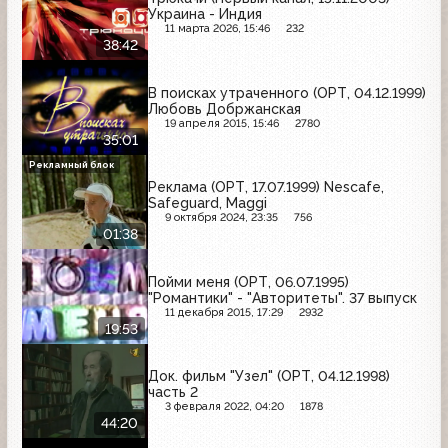
Украина - Индия
11 марта 2026, 15:46
232
38:42
В поисках утраченного (ОРТ, 04.12.1999)
Любовь Добржанская
19 апреля 2015, 15:46
2780
35:01
Рекламный блок
Реклама (ОРТ, 17.07.1999) Nescafe,
Safeguard, Maggi
9 октября 2024, 23:35
756
01:38
Пойми меня (ОРТ, 06.07.1995)
"Романтики" - "Авторитеты". 37 выпуск
11 декабря 2015, 17:29
2932
19:53
Док. фильм "Узел" (ОРТ, 04.12.1998)
часть 2
3 февраля 2022, 04:20
1878
44:20