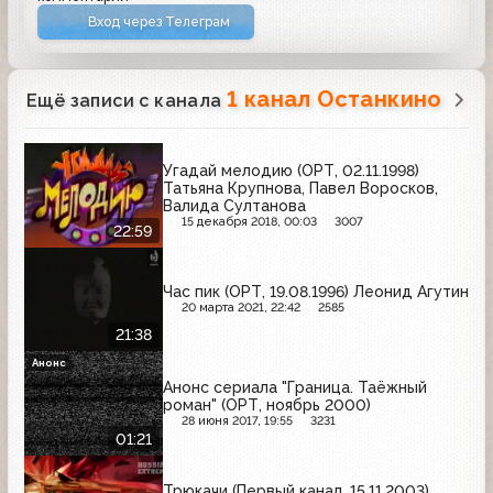
Вход через Телеграм
1 канал Останкино
Ещё записи с канала
Угадай мелодию (ОРТ, 02.11.1998)
Татьяна Крупнова, Павел Воросков,
Валида Султанова
15 декабря 2018, 00:03
3007
22:59
Час пик (ОРТ, 19.08.1996) Леонид Агутин
20 марта 2021, 22:42
2585
21:38
Анонс
Анонс сериала "Граница. Таёжный
роман" (ОРТ, ноябрь 2000)
28 июня 2017, 19:55
3231
01:21
Трюкачи (Первый канал, 15.11.2003)