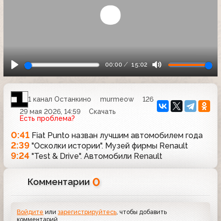
00:00
15:02
1 канал Останкино
murmeow
126
29 мая 2026, 14:59
Скачать
Есть проблема?
0:41
Fiat Punto назван лучшим автомобилем года
2:39
"Осколки истории". Музей фирмы Renault
9:24
"Test & Drive". Автомобили Renault
0
Комментарии
Войдите
или
зарегистрируйтесь
, чтобы добавить
комментарий