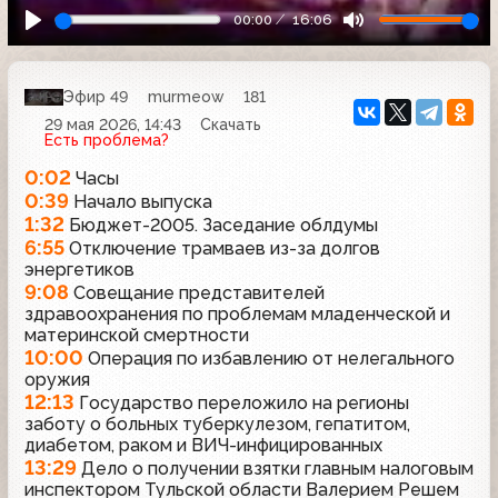
00:00
16:06
Эфир 49
murmeow
181
29 мая 2026, 14:43
Скачать
Есть проблема?
0:02
Часы
0:39
Начало выпуска
1:32
Бюджет-2005. Заседание облдумы
6:55
Отключение трамваев из-за долгов
энергетиков
9:08
Совещание представителей
здравоохранения по проблемам младенческой и
материнской смертности
10:00
Операция по избавлению от нелегального
оружия
12:13
Государство переложило на регионы
заботу о больных туберкулезом, гепатитом,
диабетом, раком и ВИЧ-инфицированных
13:29
Дело о получении взятки главным налоговым
инспектором Тульской области Валерием Решем