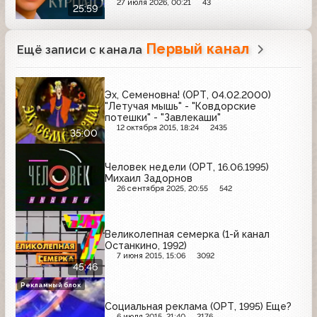
27 июля 2026, 00:21
43
25:59
Первый канал
Ещё записи с канала
Эх, Семеновна! (ОРТ, 04.02.2000)
"Летучая мышь" - "Ковдорские
потешки" - "Завлекаши"
12 октября 2015, 18:24
2435
35:00
Человек недели (ОРТ, 16.06.1995)
Михаил Задорнов
26 сентября 2025, 20:55
542
Великолепная семерка (1-й канал
Останкино, 1992)
7 июня 2015, 15:06
3092
45:46
Рекламный блок
Социальная реклама (ОРТ, 1995) Еще?
6 июля 2015, 21:40
2176