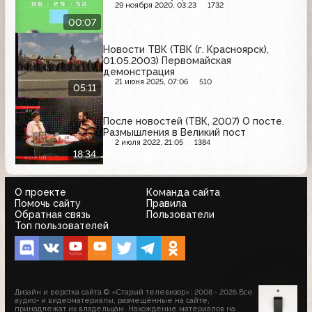
29 ноября 2020, 03:23
1732
00:07
Новости ТВК (ТВК (г. Красноярск),
01.05.2003) Первомайская
демонстрация
21 июня 2025, 07:06
510
05:11
После новостей (ТВК, 2007) О посте.
Размышления в Великий пост
2 июля 2022, 21:05
1384
18:34
О проекте
Команда сайта
Помочь сайту
Правила
Обратная связь
Пользователи
Топ пользователей
Дизайн и верстка сайта © «Старый телевизор»; 2008 - 2026 Все
аудио- и видеоматериалы, размещённые на сайте,
принадлежат их владельцам. Нахождение материалов на