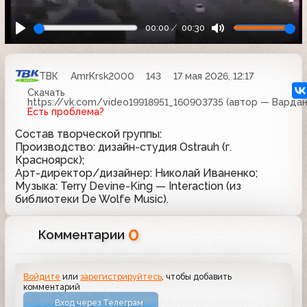
00:00
00:30
ТВК
AmrKrsk2000
143
17 мая 2026, 12:17
Скачать
https://vk.com/video19918951_160903735 (автор — Варда
Есть проблема?
Состав творческой группы:
Производство: дизайн-студия Ostrauh (г.
Красноярск);
Арт-директор/дизайнер: Николай Иваненко;
Музыка: Terry Devine-King — Interaction (из
библиотеки De Wolfe Music).
0
Комментарии
Войдите
или
зарегистрируйтесь
, чтобы добавить
комментарий
Вход через Телеграм