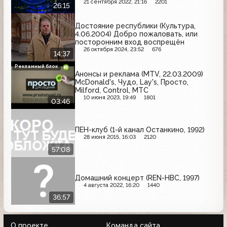
21 сентября 2022, 21:16
2201
26:15
Достояние республики (Культура,
4.06.2004) Добро пожаловать, или
посторонним вход воспрещён
26 октября 2024, 23:52
676
14:37
Рекламный блок
Анонсы и реклама (MTV, 22.03.2009)
McDonald's, Чудо, Lay's, Просто,
Milford, Control, МТС
10 июня 2023, 19:49
1801
03:46
ПЕН-клуб (1-й канал Останкино, 1992)
28 июня 2015, 16:03
2120
57:08
Домашний концерт (REN-НВС, 1997)
4 августа 2022, 16:20
1440
36:57
О проекте
Команда сайта