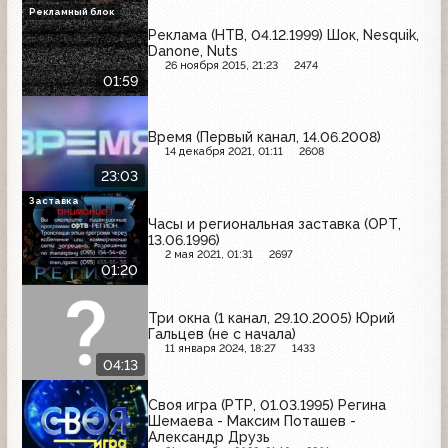
Рекламный блок
Реклама (НТВ, 04.12.1999) Шок, Nesquik,
Danone, Nuts
26 ноября 2015, 21:23
2474
01:59
Время (Первый канал, 14.06.2008)
14 декабря 2021, 01:11
2608
23:03
Заставка
Часы и региональная заставка (ОРТ,
13.06.1996)
2 мая 2021, 01:31
2697
01:20
Три окна (1 канал, 29.10.2005) Юрий
Гальцев (не с начала)
11 января 2024, 18:27
1433
04:13
Своя игра (РТР, 01.03.1995) Регина
Шемаева - Максим Поташев -
Александр Друзь