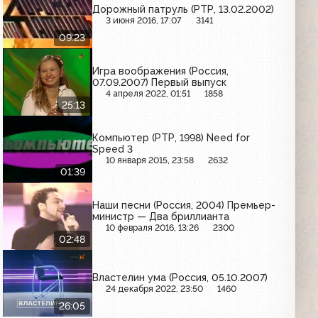
Дорожный патруль (РТР, 13.02.2002)
3 июня 2016, 17:07
3141
09:23
Игра воображения (Россия,
07.09.2007) Первый выпуск
4 апреля 2022, 01:51
1858
25:13
Компьютер (РТР, 1998) Need for
Speed 3
10 января 2015, 23:58
2632
01:39
Наши песни (Россия, 2004) Премьер-
министр — Два бриллианта
10 февраля 2016, 13:26
2300
02:48
Властелин ума (Россия, 05.10.2007)
24 декабря 2022, 23:50
1460
26:05