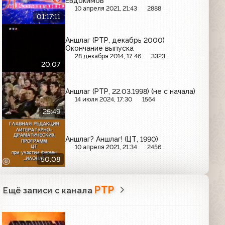
Евдокимов
10 апреля 2021, 21:43
2888
01:17:11
Аншлаг (РТР, декабрь 2000)
Окончание выпуска
28 декабря 2014, 17:46
3323
20:07
Аншлаг (РТР, 22.03.1998) (не с начала)
14 июля 2024, 17:30
1564
25:49
Аншлаг? Аншлаг! (ЦТ, 1990)
10 апреля 2021, 21:34
2456
50:08
РТР
Ещё записи с канала