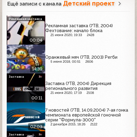
Детский проект
Ещё записи с канала
Рекламная заставка
Рекламная заставка (7ТВ, 2004)
Фехтование: начало блока
21 июня 2020, 19:33
2428
00:04
Оранжевый мяч (7ТВ, 2003) Регби
5 июня 2018, 00:51
2606
14:39
Заставка
Заставка (7ТВ, 2004) Дирекция
регионального развития
21 июня 2020, 17:19
2108
00:11
7 новостей (7ТВ, 14.09.2004) 7-ая гонка
чемпионата европейской гоночной
серии "Формула-3000"
2 декабря 2015, 18:26
2122
02:03
Заставка