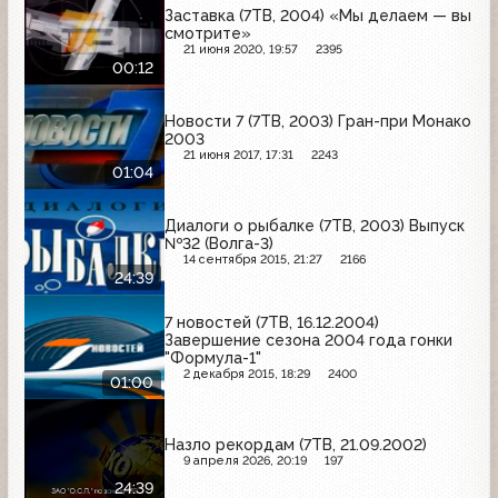
Заставка (7ТВ, 2004) «Мы делаем — вы
смотрите»
21 июня 2020, 19:57
2395
00:12
Новости 7 (7ТВ, 2003) Гран-при Монако
2003
21 июня 2017, 17:31
2243
01:04
Диалоги о рыбалке (7ТВ, 2003) Выпуск
№32 (Волга-3)
14 сентября 2015, 21:27
2166
24:39
7 новостей (7ТВ, 16.12.2004)
Завершение сезона 2004 года гонки
"Формула-1"
2 декабря 2015, 18:29
2400
01:00
Назло рекордам (7ТВ, 21.09.2002)
9 апреля 2026, 20:19
197
24:39