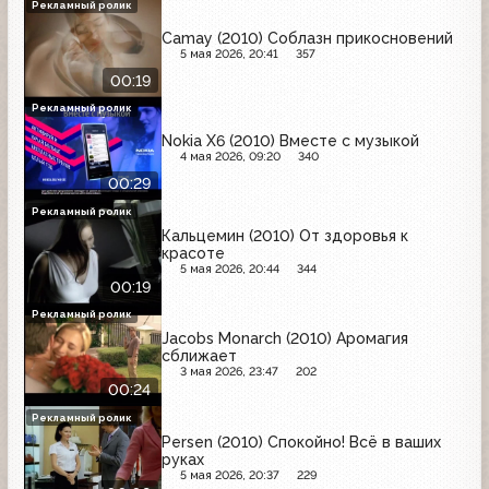
Рекламный ролик
Camay (2010) Соблазн прикосновений
5 мая 2026, 20:41
357
00:19
Рекламный ролик
Nokia X6 (2010) Вместе с музыкой
4 мая 2026, 09:20
340
00:29
Рекламный ролик
Кальцемин (2010) От здоровья к
красоте
5 мая 2026, 20:44
344
00:19
Рекламный ролик
Jacobs Monarch (2010) Аромагия
сближает
3 мая 2026, 23:47
202
00:24
Рекламный ролик
Persen (2010) Спокойно! Всё в ваших
руках
5 мая 2026, 20:37
229