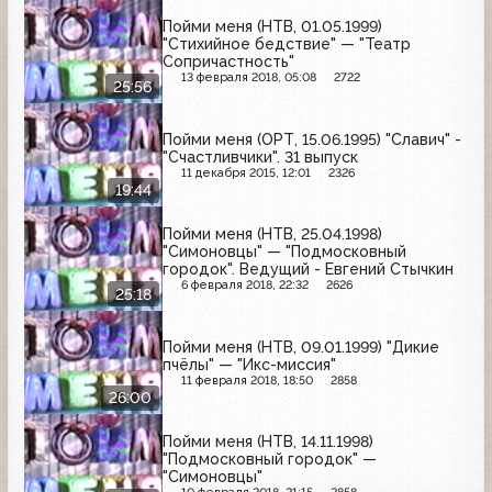
Пойми меня (НТВ, 01.05.1999)
"Стихийное бедствие" — "Театр
Сопричастность"
13 февраля 2018, 05:08
2722
25:56
Пойми меня (ОРТ, 15.06.1995) "Славич" -
"Счастливчики". 31 выпуск
11 декабря 2015, 12:01
2326
19:44
Пойми меня (НТВ, 25.04.1998)
"Симоновцы" — "Подмосковный
городок". Ведущий - Евгений Стычкин
6 февраля 2018, 22:32
2626
25:18
Пойми меня (НТВ, 09.01.1999) "Дикие
пчёлы" — "Икс-миссия"
11 февраля 2018, 18:50
2858
26:00
Пойми меня (НТВ, 14.11.1998)
"Подмосковный городок" —
"Симоновцы"