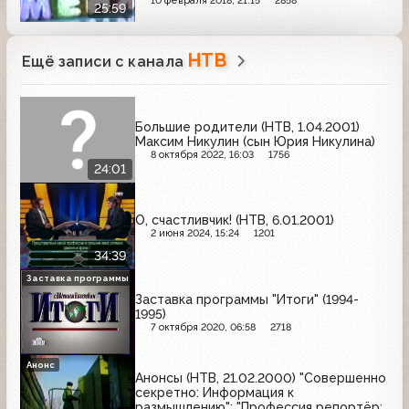
10 февраля 2018, 21:15
2858
25:59
НТВ
Ещё записи с канала
Большие родители (НТВ, 1.04.2001)
Максим Никулин (сын Юрия Никулина)
8 октября 2022, 16:03
1756
24:01
О, счастливчик! (НТВ, 6.01.2001)
2 июня 2024, 15:24
1201
34:39
Заставка программы
Заставка программы "Итоги" (1994-
1995)
7 октября 2020, 06:58
2718
Анонс
Анонсы (НТВ, 21.02.2000) "Совершенно
секретно: Информация к
размышлению"; "Профессия репортёр: