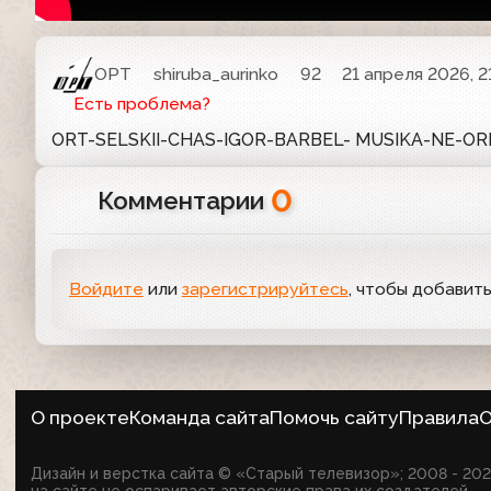
ОРТ
shiruba_aurinko
92
21 апреля 2026, 2
Есть проблема?
ORT-SELSKII-CHAS-IGOR-BARBEL- MUSIKA-NE-OR
0
Комментарии
Войдите
или
зарегистрируйтесь
, чтобы добавит
О проекте
Команда сайта
Помочь сайту
Правила
О
Дизайн и верстка сайта © «Старый телевизор»; 2008 - 2