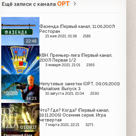
ОРТ
Ещё записи с канала
Фазенда (Первый канал, 11.06.2007)
Ресторан
21 мая 2021, 01:38
2185
22:48
КВН. Премьер-лига (Первый канал,
2007) Первая 1/2
3 января 2021, 21:01
2355
Непутевые заметки (ОРТ, 09.09.2001)
Малайзия. Выпуск 3
10 августа 2021, 21:04
2530
14:23
Что? Где? Когда? (Первый канал,
19.11.2005) Осенняя серия. Игра
четвертая
7 марта 2021, 22:21
3271
01:09:17
Рекламный блок