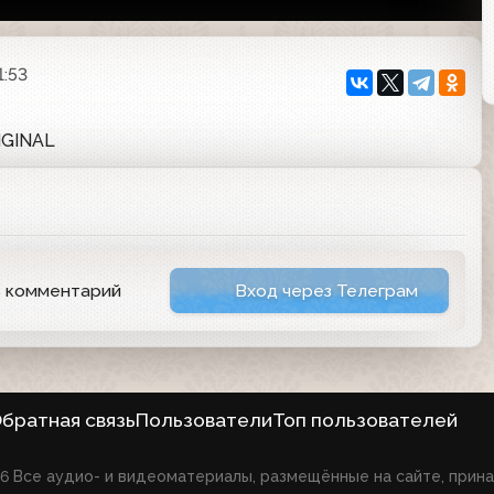
1:53
IGINAL
ь комментарий
Вход через Телеграм
братная связь
Пользователи
Топ пользователей
026 Все аудио- и видеоматериалы, размещённые на сайте, при