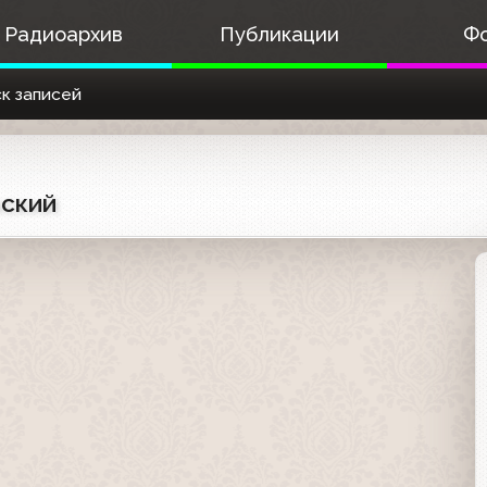
Радиоархив
Публикации
Ф
к записей
нский