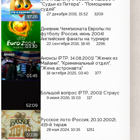
"Судьи из Питера" - "Помощники
судей"
27 декабря 2015, 15:52
3209
37:26
Дневник Чемпионата Европы по
футболу (Россия, июнь 2004)
Английские фанаты на турнире
22 сентября 2015, 18:45
2296
03:30
Анонс
Анонсы (РТР, 14.08.2001) "Жених из
Майами", "Криминальный отдел",
"Жена астронавта"
18 октября 2025, 03:40
377
01:45
Большой вопрос (РТР, 2001) Страус
9 июня 2026, 15:03
117
52:09
Русское лото (Россия, 20.10.2002),
419-й тираж
28 мая 2024, 10:35
1251
50:16