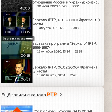
отношения России и Украины; кризис
в Вооружённых силах РФ
30 июля 2020, 16:48
3062
45:00
Зеркало (РТР, 12.03.2000) Фрагмент (1
часть)
1 августа 2019, 17:31
3388
03:15
Заставка программы
Заставка программы "Зеркало" (РТР,
1996-1997)
15 октября 2020, 13:34
2388
00:15
Зеркало (РТР, 06.02.2000) Фрагмент
(3 часть)
15 июля 2019, 01:54
2526
00:51
РТР
Ещё записи с канала
Сто к одному (Россия, 04.12.2004)