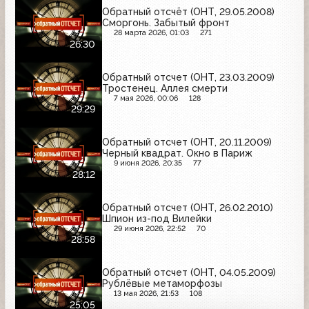
Обратный отсчёт (ОНТ, 29.05.2008)
Сморгонь. Забытый фронт
28 марта 2026, 01:03
271
26:30
Обратный отсчет (ОНТ, 23.03.2009)
Тростенец. Аллея смерти
7 мая 2026, 00:06
128
29:29
Обратный отсчет (ОНТ, 20.11.2009)
Черный квадрат. Окно в Париж
9 июня 2026, 20:35
77
28:12
Обратный отсчет (ОНТ, 26.02.2010)
Шпион из-под Вилейки
29 июня 2026, 22:52
70
28:58
Обратный отсчет (ОНТ, 04.05.2009)
Рублёвые метаморфозы
13 мая 2026, 21:53
108
25:05